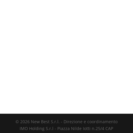
Telefono
+39 0587 871229
Indirizzo
Piazza Nilde Iotti 25/4 CAP 56025, Pontedera (PI)
Email
informazioni@newbest.it
Seguici sui social!
© 2026 New Best S.r.l. - Direzione e coordinamento
IMO Holding S.r.l - Piazza Nilde Iotti n.25/4 CAP