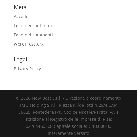
Meta
Accedi
Feed dei contenuti
Feed dei commenti
WordPress.org
Legal
Privacy Policy
© 2026 New Best S.r.l. - Direzione e coordinamento
IMO Holding S.r.l - Piazza Nilde Iotti n.25/4 CAP
56025, Pontedera (PI). Codice Fiscale/Partita IVA e
Iscrizione al Registro delle Imprese di Pisa:
02264460508 Capitale sociale: € 10.000,00
interamente versato